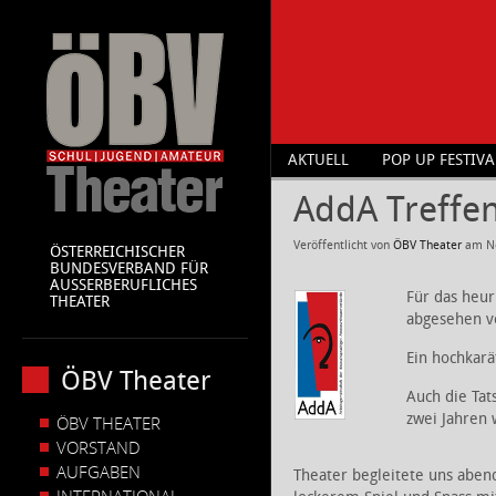
AKTUELL
POP UP FESTIVA
AddA Treffe
Veröffentlicht von
ÖBV Theater
am
N
ÖSTERREICHISCHER
BUNDESVERBAND FÜR
AUSSERBERUFLICHES
Für das heur
THEATER
abgesehen vo
Ein hochkar
ÖBV Theater
Auch die Tat
zwei Jahren 
ÖBV THEATER
VORSTAND
AUFGABEN
Theater begleitete uns abe