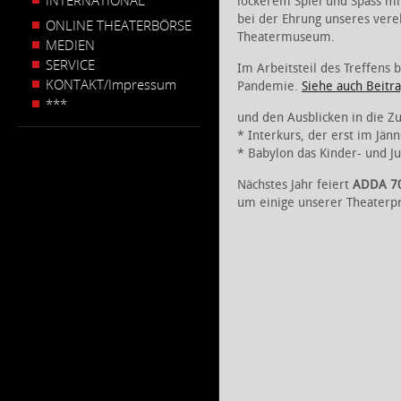
INTERNATIONAL
lockerem Spiel und Spass m
bei der Ehrung unseres ver
ONLINE THEATERBÖRSE
Theatermuseum.
MEDIEN
SERVICE
Im Arbeitsteil des Treffens 
KONTAKT/Impressum
Pandemie.
Siehe auch Beitr
***
und den Ausblicken in die Z
* Interkurs, der erst im Jän
* Babylon das Kinder- und Ju
Nächstes Jahr feiert
ADDA 70
um einige unserer Theaterpr