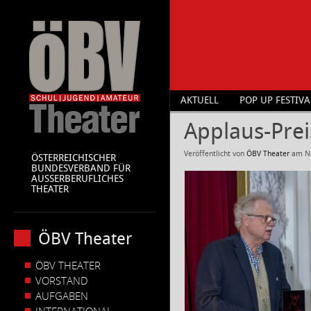
AKTUELL
POP UP FESTIVA
Applaus-Prei
Veröffentlicht von
ÖBV Theater
am
N
ÖSTERREICHISCHER
BUNDESVERBAND FÜR
AUSSERBERUFLICHES
THEATER
ÖBV Theater
ÖBV THEATER
VORSTAND
AUFGABEN