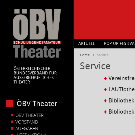
AKTUELL
POP UP FESTIVA
Home
Service
Service
ÖSTERREICHISCHER
BUNDESVERBAND FÜR
AUSSERBERUFLICHES
♦
Vereinsfr
THEATER
♦
LAUT!othe
♦
Bibliothek
ÖBV Theater
♦
Bibliothek
ÖBV THEATER
VORSTAND
AUFGABEN