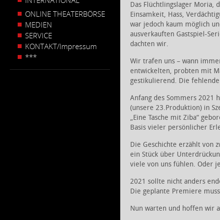
INTERNATIONAL
Das Flüchtlingslager Moria,
ONLINE THEATERBÖRSE
Einsamkeit, Hass, Verdächti
MEDIEN
war jedoch kaum möglich und
ausverkauften Gastspiel-Ser
SERVICE
dachten wir.
KONTAKT/Impressum
***
Wir trafen uns – wann immer
entwickelten, probten mit M
gestikulierend. Die fehlend
Anfang des Sommers 2021 ha
(unsere 23.Produktion) in Sz
„Eine Tasche mit Ziba“ gebor
Basis vieler persönlicher Erl
Die Geschichte erzählt von 
ein Stück über Unterdrückung
viele von uns fühlen. Oder j
2021 sollte nicht anders end
Die geplante Premiere muss
Nun warten und hoffen wir a