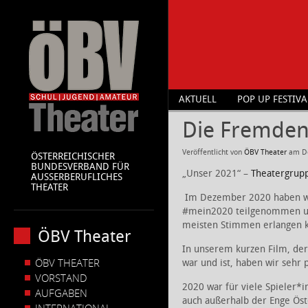
AKTUELL
POP UP FESTIVA
Die Fremden
Veröffentlicht von
ÖBV Theater
am
D
ÖSTERREICHISCHER
BUNDESVERBAND FÜR
„Unser 2021“ –
Theatergrup
AUSSERBERUFLICHES
THEATER
Im Dezember 2020 haben wi
#mein2020 teilgenommen und
meisten Stimmen erlangen 
ÖBV Theater
In unserem kurzen Film, der 
ÖBV THEATER
war und ist, haben wir sehr 
VORSTAND
2020 war für viele Spieler*
AUFGABEN
auch außerhalb der Enge Öste