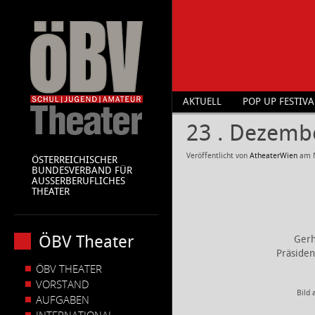
AKTUELL
POP UP FESTIVA
23 . Dezemb
Veröffentlicht von
AtheaterWien
am
ÖSTERREICHISCHER
BUNDESVERBAND FÜR
AUSSERBERUFLICHES
THEATER
ÖBV Theater
Gerh
Präsiden
ÖBV THEATER
VORSTAND
Bild 
AUFGABEN