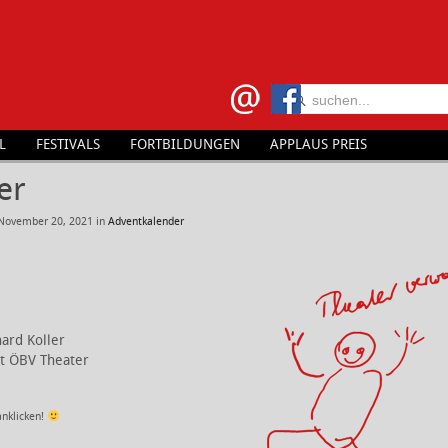
L
FESTIVALS
FORTBILDUNGEN
APPLAUS PREIS
er
November 20, 2021
in
Adventkalender
ard Koller
t ÖBV Theater
anklicken!