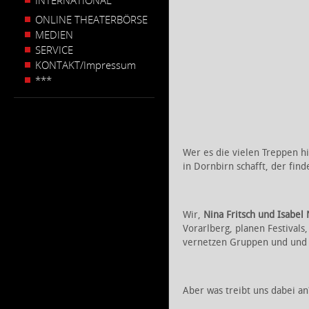
INTERNATIONAL
ONLINE THEATERBÖRSE
MEDIEN
SERVICE
KONTAKT/Impressum
***
Wer es die vielen Treppen hi
in Dornbirn schafft, der fin
Wir,
Nina Fritsch und Isabel 
Vorarlberg, planen Festivals
vernetzen Gruppen und und
Aber was treibt uns dabei a