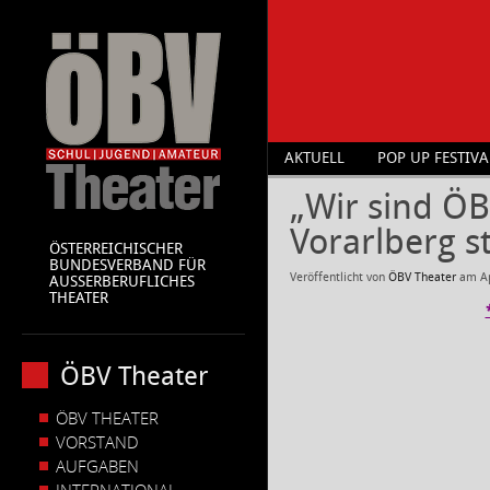
AKTUELL
POP UP FESTIVA
„Wir sind ÖB
Vorarlberg st
ÖSTERREICHISCHER
BUNDESVERBAND FÜR
Veröffentlicht von
ÖBV Theater
am
A
AUSSERBERUFLICHES
THEATER
ÖBV Theater
ÖBV THEATER
VORSTAND
AUFGABEN