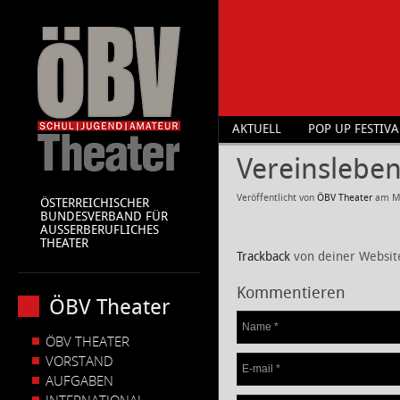
AKTUELL
POP UP FESTIVA
Vereinslebe
Veröffentlicht von
ÖBV Theater
am
M
ÖSTERREICHISCHER
BUNDESVERBAND FÜR
AUSSERBERUFLICHES
THEATER
Trackback
von deiner Websit
Kommentieren
ÖBV Theater
ÖBV THEATER
VORSTAND
AUFGABEN