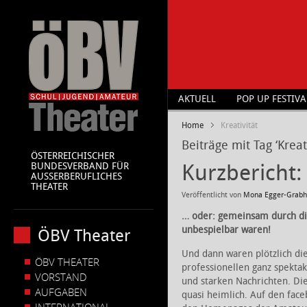
AKTUELL
POP UP FESTIVA
Home
Kreativität
Beiträge mit Tag ‘Kreati
ÖSTERREICHISCHER
Kurzbericht:
BUNDESVERBAND FÜR
AUSSERBERUFLICHES
THEATER
Veröffentlicht von
Mona Egger-Grabh
… oder: gemeinsam durch di
unbespielbar waren!
ÖBV Theater
Und dann waren plötzlich die
ÖBV THEATER
professionellen ganz spekta
VORSTAND
und starken Nachrichten. Di
AUFGABEN
quasi heimlich. Auf den fac