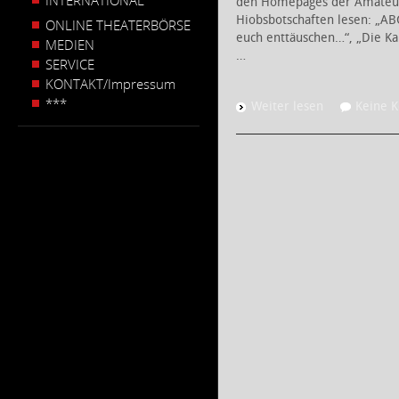
INTERNATIONAL
den Homepages der Amateu
Hiobsbotschaften lesen: „A
ONLINE THEATERBÖRSE
euch enttäuschen…“, „Die Ka
MEDIEN
…
SERVICE
KONTAKT/Impressum
***
Weiter lesen
Keine 