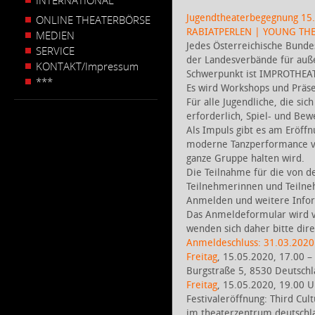
INTERNATIONAL
Jugendtheaterbegegnung 15.
ONLINE THEATERBÖRSE
RABIATPERLEN | YOUNG THE
MEDIEN
Jedes Österreichische Bundes
SERVICE
der Landesverbände für auße
KONTAKT/Impressum
Schwerpunkt ist IMPROTHEA
***
Es wird Workshops und Präs
Für alle Jugendliche, die si
erforderlich, Spiel- und Be
Als Impuls gibt es am Eröff
moderne Tanzperformance vo
ganze Gruppe halten wird.
Die Teilnahme für die von d
Teilnehmerinnen und Teilneh
Anmelden und weitere Inform
Das Anmeldeformular wird vo
wenden sich daher bitte dir
Anmeldeschluss: 31.03.2020
Freitag
, 15.05.2020, 17.00 
Burgstraße 5, 8530 Deutsch
Freitag
, 15.05.2020, 19.00 
Festivaleröffnung: Third Cul
im theaterzentrum deutschl