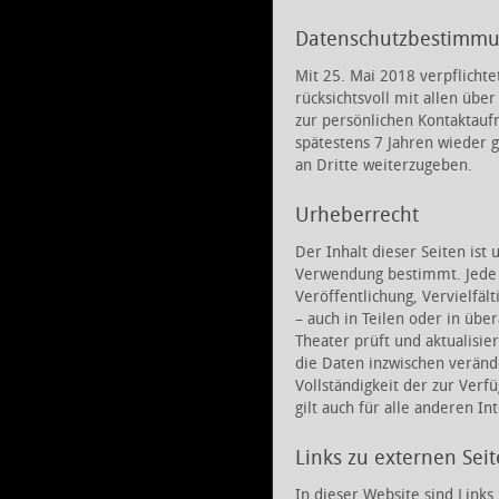
Datenschutzbestimmu
Mit 25. Mai 2018 verpflicht
rücksichtsvoll mit allen üb
zur persönlichen Kontaktau
spätestens 7 Jahren wieder g
an Dritte weiterzugeben.
Urheberrecht
Der Inhalt dieser Seiten ist
Verwendung bestimmt. Jede 
Veröffentlichung, Vervielfä
– auch in Teilen oder in üb
Theater prüft und aktualisier
die Daten inzwischen verände
Vollständigkeit der zur Ver
gilt auch für alle anderen In
Links zu externen Sei
In dieser Website sind Links