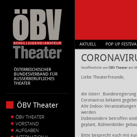
AKTUELL
POP UP FESTIVA
CORONAVIR
Veröffentlicht von
ÖBV Theater
am
M
ÖSTERREICHISCHER
BUNDESVERBAND FÜR
Liebe Theaterfreunde,
AUSSERBERUFLICHES
THEATER
die österr. Bundesregierun
Coronavirus bekannt gegebe
ÖBV Theater
Alle Indoor-Veranstaltunge
werden.
ÖBV THEATER
Insbesondere betroffen sind
VORSTAND
geplant, Bühnenbilder gebau
AUFGABEN
Bitte besprecht euch mit eu