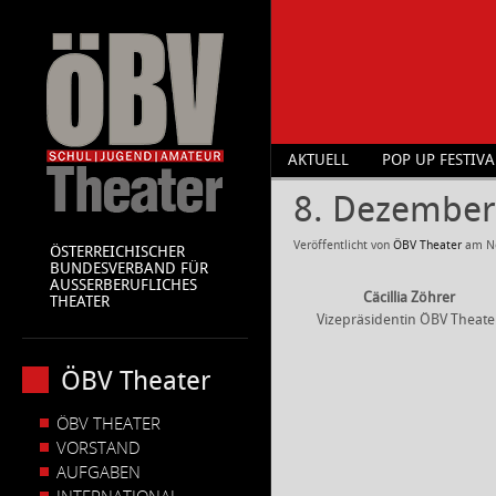
AKTUELL
POP UP FESTIVA
8. Dezember
Veröffentlicht von
ÖBV Theater
am
N
ÖSTERREICHISCHER
BUNDESVERBAND FÜR
AUSSERBERUFLICHES
Cäcillia Zöhrer
THEATER
Vizepräsidentin ÖBV Theate
ÖBV Theater
ÖBV THEATER
VORSTAND
AUFGABEN